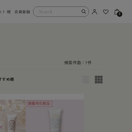
スト 様
会員登録
0
検索件数
7
件
すすめ順