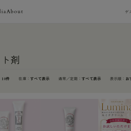
ia
About
ゲ
ット剤
10件
在庫
すべて表示
通常／定期
すべて表示
表示順
お