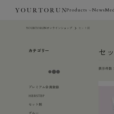
Products
News
Med
YOURTORUNオンラインショップ
セット剤
プレミアム会員登録
HERSTEP
セット剤
セ
カテゴリー
グルー
トリートメント
ロッド
表示件数
コスメ
セミナー
オリジナルグッズ
プレミアム会員登録
本・消耗品
HERSTEP
セット剤
グルー